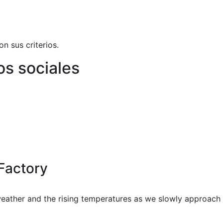
n sus criterios.
os sociales
m Factory
eather and the rising temperatures as we slowly approac