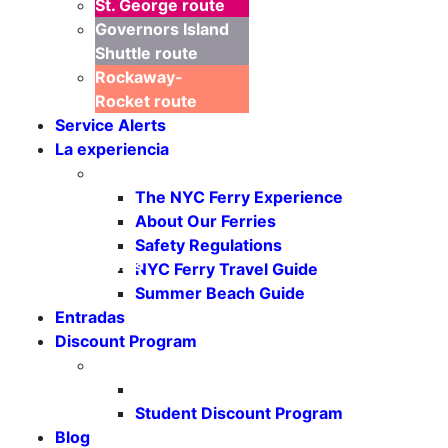
St. George
route
Governors Island
Shuttle
route
Rockaway-
Rocket
route
Service Alerts
La experiencia
The NYC Ferry Experience
About Our Ferries
Safety Regulations
Seasonal Weekends
NYC Ferry Travel Guide
Summer Beach Guide
Entradas
Discount Program
Student Discount Program
Blog