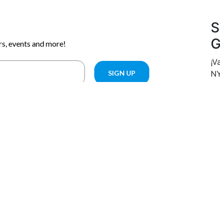
S
G
¡V
NY