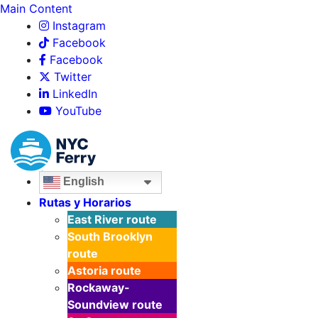
Main Content
Instagram
Facebook
Facebook
Twitter
LinkedIn
YouTube
English
Rutas y Horarios
East River
route
South Brooklyn
route
Astoria
route
Rockaway-
Soundview
route